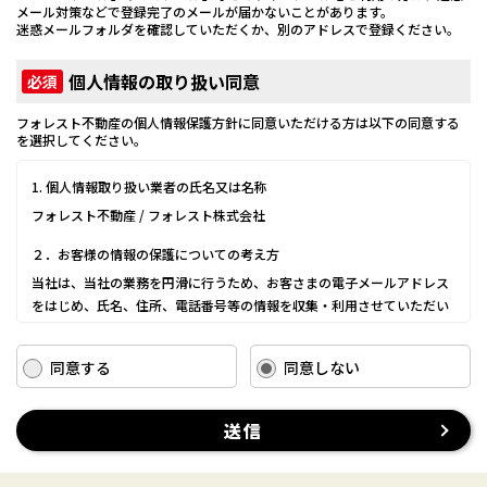
メール対策などで登録完了のメールが届かないことがあります。
迷惑メールフォルダを確認していただくか、別のアドレスで登録ください。
個人情報の取り扱い同意
必須
フォレスト不動産の個人情報保護方針に同意いただける方は以下の同意する
を選択してください。
1. 個人情報取り扱い業者の氏名又は名称
フォレスト不動産 / フォレスト株式会社
２．お客様の情報の保護についての考え方
当社は、当社の業務を円滑に行うため、お客さまの電子メールアドレス
をはじめ、氏名、住所、電話番号等の情報を収集・利用させていただい
ております。
当社は、これらのお客さまの個人情報（以下「お客さま情報」といいま
同意する
同意しない
す。）の適正な保護を重大な責務と認識し、この責務を果たすために、
次の方針の下でお客さま情報を取り扱います。
(1) お客さま情報に適用される個人情報の保護に関する法律その他の関係
送信
法令を遵守し、適切に取り扱います。また、適宜取扱いの改善に努めま
す。