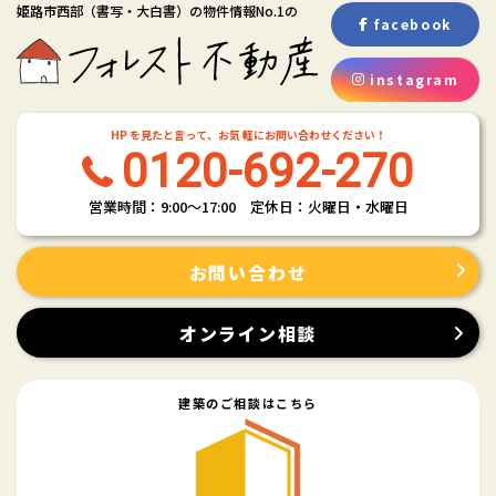
(2) お客さま情報の取扱いに関する規程を明確にし、従業者に周知徹底し
姫路市西部
（書写・大白書）
の物件情報No.1の
ます。また、取引先等に対しても適切にお客さま情報を取り扱うように
facebook
要請します。
(3) お客さま情報の収集に際しては、利用目的を特定して通知または公表
instagram
し、その利用目的にしたがってお客さま情報を取り扱います。
(4) お客さま情報の漏洩、紛失、改ざん等を防止するために必要な 対策
HP を見たと言って、お気 軽にお問い合わせください！
を講じて適切な管理を行います。
0120-692-270
(5) 保有するお客さま情報について、お客さま本人からの開示、訂正、削
除、利用停止の依頼を所定の窓口でお受けして、誠意をもって対応いた
営業時間：9:00〜17:00 定休日：火曜日・水曜日
します。
具体的には、以下の内容に従ってお客さま情報の取り扱いをいたしま
す。
お問い合わせ
３．お客様の情報の利用目的
当社は、不動産についてのサービスをお客さまにご利用いただくにあた
オンライン相談
り、各種の申込みの受付、訪問、提案、見積、各種の工事やサービス提
供等の機会に、当社が直接あるいは協力会社又は業務委託先等を通じ
て、お客さまの個人情報（お客さまの電子メールアドレス、氏名、住
建築のご相談はこちら
所、電話番号等）を取得いたしますが、これらの個人情報は下記の目的
に利用させていただきます。
(1) 不動産についてのサービスの提供
(2) 不動産についてのサービスのアフターサービスの提供