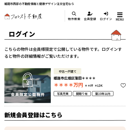
姫路市西部の不動産情報と健康デザイン注文住宅なら
物件検索
会員登録
ログイン
MENU
ログイン
こちらの物件は会員様限定で公開している物件です。ログインす
ると物件の詳細情報がご覧いただけます。
中古一戸建て
姫路市広畑区蒲田＊＊＊＊
＊＊＊＊
万円
＊＊坪
＊LDK
写真充実
間取り有
築10年以内
新規会員登録はこちら