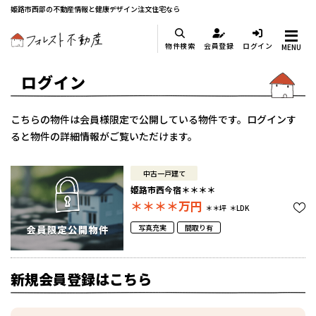
姫路市西部の不動産情報と健康デザイン注文住宅なら
物件検索
会員登録
ログイン
MENU
ログイン
こちらの物件は会員様限定で公開している物件です。ログインす
ると物件の詳細情報がご覧いただけます。
中古一戸建て
姫路市西今宿＊＊＊＊
＊＊＊＊
万円
＊＊坪
＊LDK
写真充実
間取り有
新規会員登録はこちら