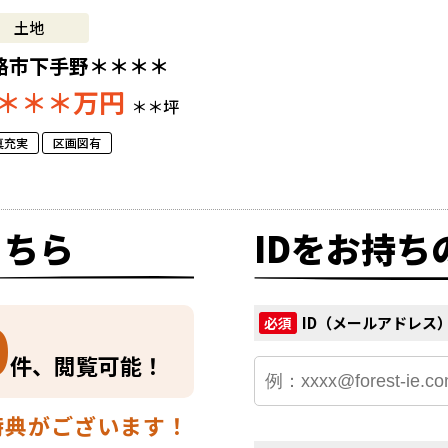
土地
路市下手野＊＊＊＊
＊＊＊
万円
＊＊坪
真充実
区画図有
こちら
IDをお持ち
0
ID（メールアドレス
必須
件、閲覧可能！
特典がございます！