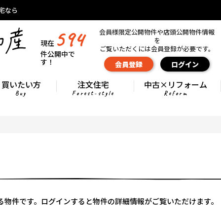
宅なら
594
会員様限定公開物件や店頭公開物件情報
を
現在
ご覧いただくには会員登録が必要です。
件公開中で
す！
会員登録
ログイン
買いたい方
注文住宅
中古×リフォーム
Buy
Forest-style
Reform
る物件です。ログインすると物件の詳細情報がご覧いただけます。