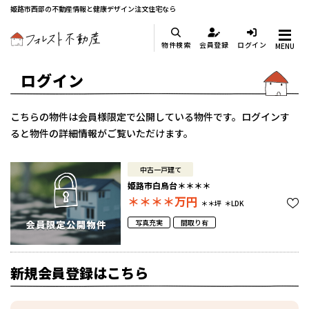
姫路市西部の不動産情報と健康デザイン注文住宅なら
物件検索
会員登録
ログイン
MENU
ログイン
こちらの物件は会員様限定で公開している物件です。ログインす
ると物件の詳細情報がご覧いただけます。
中古一戸建て
姫路市白鳥台＊＊＊＊
＊＊＊＊
万円
＊＊坪
＊LDK
写真充実
間取り有
新規会員登録はこちら