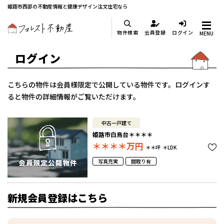
姫路市西部の不動産情報と健康デザイン注文住宅なら
物件検索
会員登録
ログイン
MENU
ログイン
こちらの物件は会員様限定で公開している物件です。ログインす
ると物件の詳細情報がご覧いただけます。
中古一戸建て
姫路市白鳥台＊＊＊＊
＊＊＊＊
万円
＊＊坪
＊LDK
写真充実
間取り有
新規会員登録はこちら