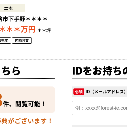
土地
路市下手野＊＊＊＊
＊＊＊
万円
＊＊坪
真充実
区画図有
こちら
IDをお持ち
8
ID（メールアドレス
必須
件、閲覧可能！
特典がございます！