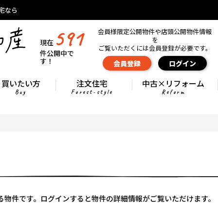
宅なら
591
会員様限定公開物件や店頭公開物件情報
を
現在
ご覧いただくには会員登録が必要です。
件公開中で
す！
会員登録
ログイン
買いたい方
注文住宅
中古×リフォーム
Buy
Forest-style
Reform
る物件です。ログインすると物件の詳細情報がご覧いただけます。