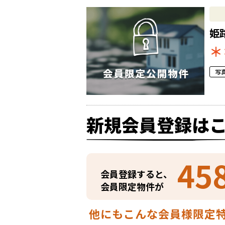
姫
＊
写
新規会員登録は
45
会員登録すると、
会員限定物件が
他にもこんな会員様限定