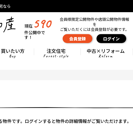
宅なら
590
会員様限定公開物件や店頭公開物件情報
を
現在
ご覧いただくには会員登録が必要です。
件公開中で
す！
会員登録
ログイン
買いたい方
注文住宅
中古×リフォーム
Buy
Forest-style
Reform
る物件です。ログインすると物件の詳細情報がご覧いただけます。