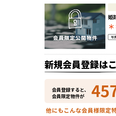
姫
＊
写
新規会員登録は
45
会員登録すると、
会員限定物件が
他にもこんな会員様限定