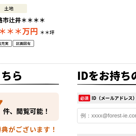
土地
路市辻井＊＊＊＊
＊＊＊
万円
＊＊坪
真充実
区画図有
こちら
IDをお持ち
7
ID（メールアドレス
必須
件、閲覧可能！
特典がございます！