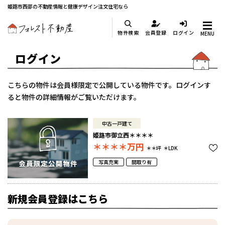
姫路市西部の不動産情報と健康デザイン注文住宅なら
物件検索
会員登録
ログイン
MENU
ログイン
こちらの物件は会員様限定で公開している物件です。ログインす
ると物件の詳細情報がご覧いただけます。
中古一戸建て
姫路市御立西＊＊＊＊
＊＊＊＊
万円
＊＊坪
＊LDK
写真充実
間取り有
新規会員登録はこちら