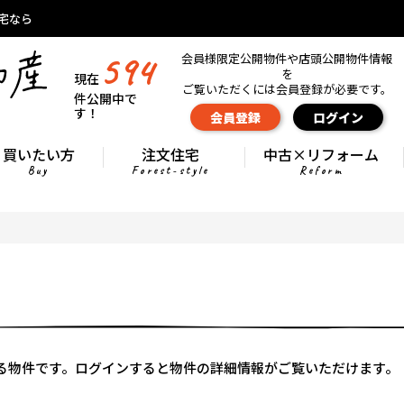
宅なら
594
会員様限定公開物件や店頭公開物件情報
を
現在
ご覧いただくには会員登録が必要です。
件公開中で
す！
会員登録
ログイン
買いたい方
注文住宅
中古×リフォーム
Buy
Forest-style
Reform
る物件です。ログインすると物件の詳細情報がご覧いただけます。