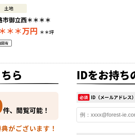
土地
路市御立西＊＊＊＊
＊＊＊
万円
＊＊坪
画図有
こちら
IDをお持ち
0
ID（メールアドレス
必須
件、閲覧可能！
特典がございます！