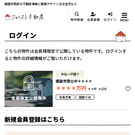
姫路市西部の不動産情報と健康デザイン注文住宅なら
物件検索
会員登録
ログイン
MENU
ログイン
こちらの物件は会員様限定で公開している物件です。ログインす
ると物件の詳細情報がご覧いただけます。
中古一戸建て
姫路市御立中＊＊＊＊
＊＊＊＊
万円
＊＊坪
＊LDK
写真充実
間取り有
新規会員登録はこちら