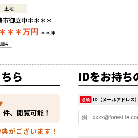
土地
路市御立中＊＊＊＊
＊＊＊
万円
＊＊坪
画図有
こちら
IDをお持ち
7
ID（メールアドレス
必須
件、閲覧可能！
特典がございます！