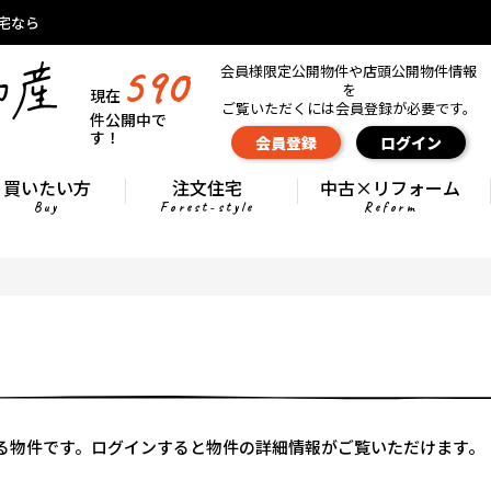
宅なら
590
会員様限定公開物件や店頭公開物件情報
を
現在
ご覧いただくには会員登録が必要です。
件公開中で
す！
会員登録
ログイン
買いたい方
注文住宅
中古×リフォーム
Buy
Forest-style
Reform
る物件です。ログインすると物件の詳細情報がご覧いただけます。