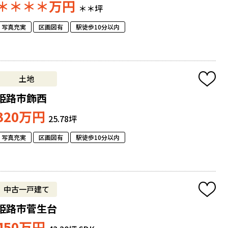
＊＊＊＊
万円
＊＊坪
写真充実
区画図有
駅徒歩10分以内
土地
姫路市飾西
320
万円
25.78坪
写真充実
区画図有
駅徒歩10分以内
中古一戸建て
姫路市菅生台
450
万円