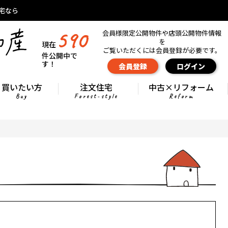
宅なら
590
会員様限定公開物件や店頭公開物件情報
を
現在
ご覧いただくには会員登録が必要です。
件公開中で
す！
会員登録
ログイン
買いたい方
注文住宅
中古×リフォーム
Buy
Forest-style
Reform