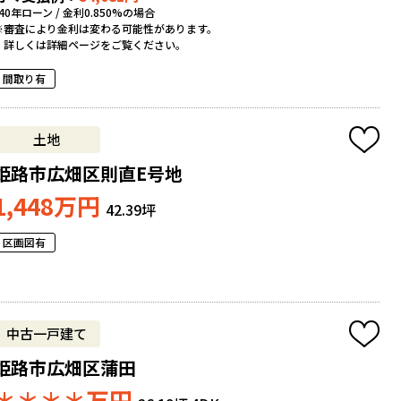
*40年ローン / 金利0.850%の場合
※審査により金利は変わる可能性があります。
詳しくは詳細ページをご覧ください。
間取り有
土地
姫路市広畑区則直E号地
1,448
万円
42.39坪
区画図有
中古一戸建て
姫路市広畑区蒲田
＊＊＊＊
万円