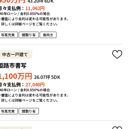
43.20坪
6DK
月々支払例：
11,062
円
*40年ローン / 金利0.850%の場合
※審査により金利は変わる可能性があります。
詳しくは詳細ページをご覧ください。
写真充実
間取り有
南向き
中古一戸建て
姫路市書写
1,100
万円
26.07坪
5DK
月々支払例：
27,040
円
*40年ローン / 金利0.850%の場合
※審査により金利は変わる可能性があります。
詳しくは詳細ページをご覧ください。
写真充実
間取り有