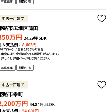
写真充実
間取り有
中古一戸建て
姫路市広畑区蒲田
350
万円
24.29坪
5DK
月々支払例：
8,603
円
*40年ローン / 金利0.850%の場合
※審査により金利は変わる可能性があります。
詳しくは詳細ページをご覧ください。
写真充実
間取り有
中古一戸建て
姫路市幸町
2,200
万円
44.84坪
5LDK
月々支払例：
54,081
円