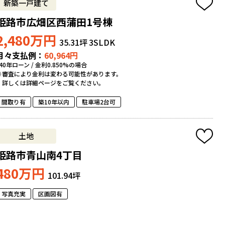
新築一戸建て
姫路市広畑区西蒲田1号棟
2,480
万円
35.31坪
3SLDK
月々支払例：
60,964
円
*40年ローン / 金利0.850%の場合
※審査により金利は変わる可能性があります。
詳しくは詳細ページをご覧ください。
間取り有
築10年以内
駐車場2台可
土地
姫路市青山南4丁目
480
万円
101.94坪
写真充実
区画図有