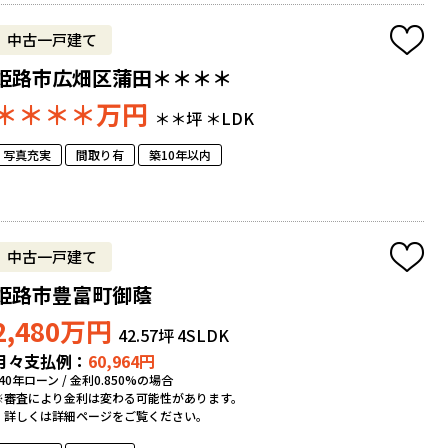
中古一戸建て
姫路市広畑区蒲田＊＊＊＊
＊＊＊＊
万円
＊＊坪
＊LDK
写真充実
間取り有
築10年以内
中古一戸建て
姫路市豊富町御蔭
2,480
万円
42.57坪
4SLDK
月々支払例：
60,964
円
*40年ローン / 金利0.850%の場合
※審査により金利は変わる可能性があります。
詳しくは詳細ページをご覧ください。