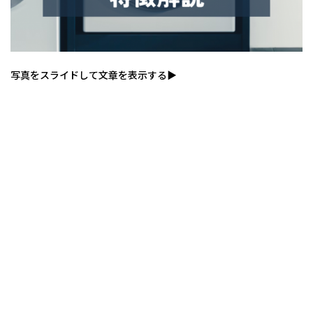
写真をスライドして文章を表示する▶
驚
れ
ず。
ガ
な
熱
す
を
乾
家
朝
し
ま