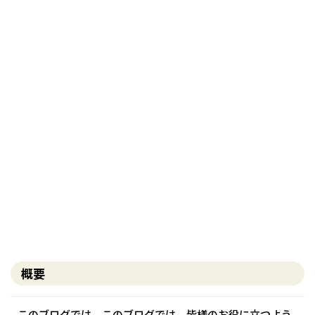
く
乾
能
多
早
乾
頼
写
概要
このブログでは、このブログでは、皆様のお役に立つよう