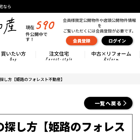
宅なら
590
会員様限定公開物件や店頭公開物件情報
を
現在
ご覧いただくには会員登録が必要です。
件公開中で
す！
会員登録
ログイン
買いたい方
注文住宅
中古×リフォーム
Buy
Forest-style
Reform
探し方【姫路のフォレスト不動産】
一覧へ戻る
の探し方【姫路のフォレス