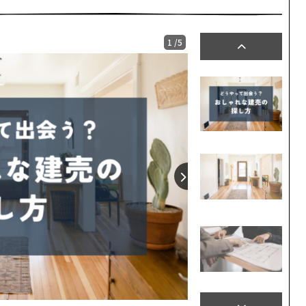
1
/
5