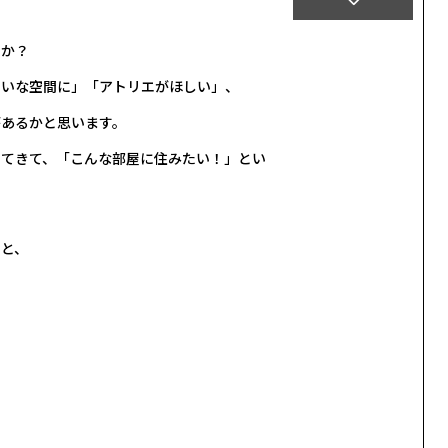
オシャレな新築建売
すか？
前述しましたが、オシャレ
たいな空間に」「アトリエがほしい」、
その理由としまして、新築
て、大量生産をしている家
があるかと思います。
多くなってきます。
してきて、「こんな部屋に住みたい！」とい
新築建売のメリットとして
価格が低いということにな
また、新築建売は安く販売
ると、
シンプルな間取りや仕様で
そのため、シンプルな家が
れません！
写真をスライドして文章を