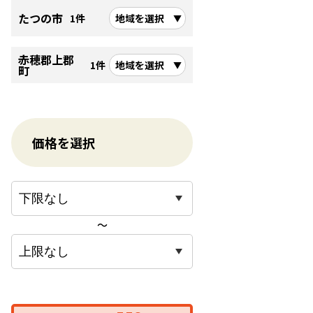
たつの市
1件
地域を選択
・外壁はど
赤穂郡上郡
1件
地域を選択
町
→近年では
などといっ
価格を選択
実際に物件
カタログ請
写真をスラ
〜