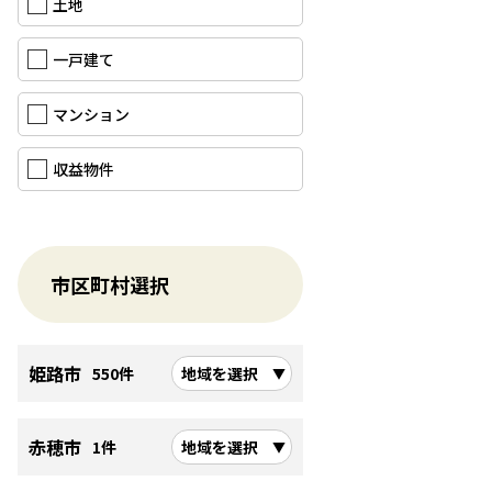
土地
オシャレな
な新築建売を探すのは難しくなってきます。
ただ、全く
一戸建て
建売は建築会社が建材や資材などの材料をたくさん発注し
建築会社さ
が
マンション
もし、新築
収益物件
は、土地と建物が一緒に売られているため、新築にしては
り、
・吹抜けが
することが目的となりますので、多くの方に合うような
→広くて開
市区町村選択
設計されていることになります。
好みという方はお気に入りの物件が見つかりやすいかもし
・大量生産
姫路市
→ハウスメ
550件
地域を選択
表示する▶
赤穂市
1件
地域を選択
・中庭やウ
→開放感が