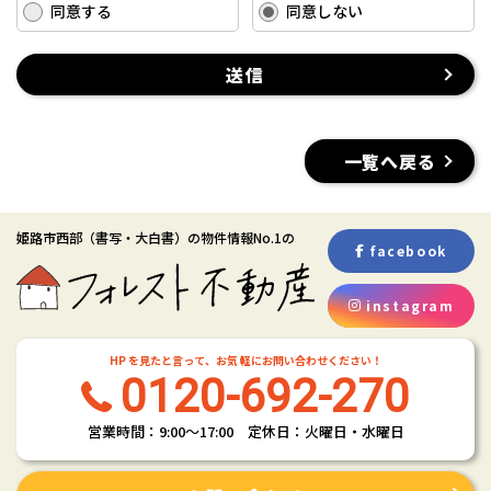
す。
同意する
同意しない
(2) お客さま情報の取扱いに関する規程を明確にし、従業者に周知徹底し
ます。また、取引先等に対しても適切にお客さま情報を取り扱うように
送信
要請します。
(3) お客さま情報の収集に際しては、利用目的を特定して通知または公表
し、その利用目的にしたがってお客さま情報を取り扱います。
(4) お客さま情報の漏洩、紛失、改ざん等を防止するために必要な 対策
一覧へ戻る
を講じて適切な管理を行います。
(5) 保有するお客さま情報について、お客さま本人からの開示、訂正、削
除、利用停止の依頼を所定の窓口でお受けして、誠意をもって対応いた
姫路市西部
（書写・大白書）
の物件情報No.1の
します。
facebook
具体的には、以下の内容に従ってお客さま情報の取り扱いをいたしま
す。
instagram
３．お客様の情報の利用目的
当社は、不動産についてのサービスをお客さまにご利用いただくにあた
HP を見たと言って、お気 軽にお問い合わせください！
り、各種の申込みの受付、訪問、提案、見積、各種の工事やサービス提
0120-692-270
供等の機会に、当社が直接あるいは協力会社又は業務委託先等を通じ
て、お客さまの個人情報（お客さまの電子メールアドレス、氏名、住
営業時間：9:00〜17:00 定休日：火曜日・水曜日
所、電話番号等）を取得いたしますが、これらの個人情報は下記の目的
に利用させていただきます。
(1) 不動産についてのサービスの提供