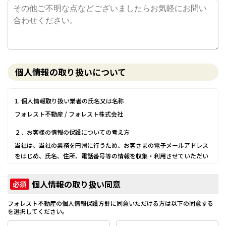
個人情報の取り扱いについて
1. 個人情報取り扱い業者の氏名又は名称
フォレスト不動産 / フォレスト株式会社
２．お客様の情報の保護についての考え方
当社は、当社の業務を円滑に行うため、お客さまの電子メールアドレス
をはじめ、氏名、住所、電話番号等の情報を収集・利用させていただい
ております。
当社は、これらのお客さまの個人情報（以下「お客さま情報」といいま
個人情報の取り扱い同意
必須
す。）の適正な保護を重大な責務と認識し、この責務を果たすために、
次の方針の下でお客さま情報を取り扱います。
フォレスト不動産の個人情報保護方針に同意いただける方は以下の同意する
(1) お客さま情報に適用される個人情報の保護に関する法律その他の関係
を選択してください。
法令を遵守し、適切に取り扱います。また、適宜取扱いの改善に努めま