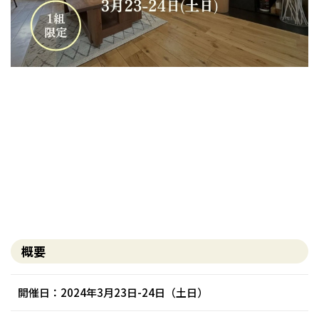
花
自
を
開
に
け
て
て
感じ
概要
開催日：2024年3月23日-24日（土日）