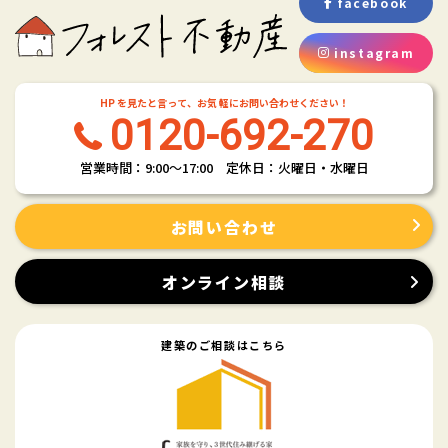
facebook
具体的には、以下の内容に従ってお客さま情報の取り扱いをいたしま
す。
instagram
３．お客様の情報の利用目的
当社は、不動産についてのサービスをお客さまにご利用いただくにあた
HP を見たと言って、お気 軽にお問い合わせください！
り、各種の申込みの受付、訪問、提案、見積、各種の工事やサービス提
0120-692-270
供等の機会に、当社が直接あるいは協力会社又は業務委託先等を通じ
て、お客さまの個人情報（お客さまの電子メールアドレス、氏名、住
営業時間：9:00〜17:00 定休日：火曜日・水曜日
所、電話番号等）を取得いたしますが、これらの個人情報は下記の目的
に利用させていただきます。
(1) 不動産についてのサービスの提供
お問い合わせ
(2) 不動産についてのサービスのアフターサービスの提供
(3) 不動産についてのサービスのお知らせ・ＰＲ、調査・データ集積、研
オンライン相談
究開発
(4) ウェブサイトシステム管理会社（以下「サイト管理会社」といいま
す。）への提供。
建築のご相談はこちら
(5) その他上記(1)から(4)に附随する業務の実施
なお、当社は、サイト管理会社が提供するサービス改善に必要な範囲
で、お客様の個人データをサイト管理会社に提供します。
このように提供された個人データにつきましては、サイト管理会社にお
いて管理されることとなります。