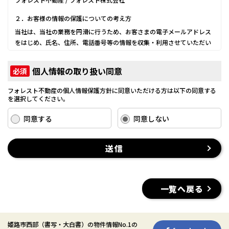
２．お客様の情報の保護についての考え方
当社は、当社の業務を円滑に行うため、お客さまの電子メールアドレス
をはじめ、氏名、住所、電話番号等の情報を収集・利用させていただい
ております。
当社は、これらのお客さまの個人情報（以下「お客さま情報」といいま
個人情報の取り扱い同意
必須
す。）の適正な保護を重大な責務と認識し、この責務を果たすために、
次の方針の下でお客さま情報を取り扱います。
フォレスト不動産の個人情報保護方針に同意いただける方は以下の同意する
(1) お客さま情報に適用される個人情報の保護に関する法律その他の関係
を選択してください。
法令を遵守し、適切に取り扱います。また、適宜取扱いの改善に努めま
す。
同意する
同意しない
(2) お客さま情報の取扱いに関する規程を明確にし、従業者に周知徹底し
ます。また、取引先等に対しても適切にお客さま情報を取り扱うように
送信
要請します。
(3) お客さま情報の収集に際しては、利用目的を特定して通知または公表
し、その利用目的にしたがってお客さま情報を取り扱います。
(4) お客さま情報の漏洩、紛失、改ざん等を防止するために必要な 対策
一覧へ戻る
を講じて適切な管理を行います。
(5) 保有するお客さま情報について、お客さま本人からの開示、訂正、削
除、利用停止の依頼を所定の窓口でお受けして、誠意をもって対応いた
姫路市西部
（書写・大白書）
の物件情報No.1の
します。