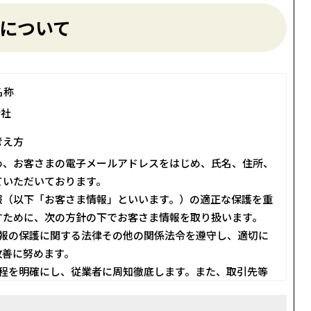
について
名称
会社
考え方
め、お客さまの電子メールアドレスをはじめ、氏名、住所、
ていただいております。
報（以下「お客さま情報」といいます。）の適正な保護を重
すために、次の方針の下でお客さま情報を取り扱います。
人情報の保護に関する法律その他の関係法令を遵守し、適切に
改善に努めます。
る規程を明確にし、従業者に周知徹底します。また、取引先等
り扱うように要請します。
は、利用目的を特定して通知または公表し、その利用目的にし