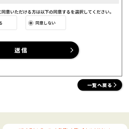
す。
に同意いただける方は以下の同意するを選択してください。
ざん等を防止するために必要な 対策を講じて適切な管理を行
る
同意しない
て、お客さま本人からの開示、訂正、削除、利用停止の依頼を
って対応いたします。
客さま情報の取り扱いをいたします。
送信
をお客さまにご利用いただくにあたり、各種の申込みの受
やサービス提供等の機会に、当社が直接あるいは協力会社又
の個人情報（お客さまの電子メールアドレス、氏名、住所、
一覧へ戻る
これらの個人情報は下記の目的に利用させていただきます。
フターサービスの提供
お知らせ・ＰＲ、調査・データ集積、研究開発
社（以下「サイト管理会社」といいます。）への提供。
る業務の実施