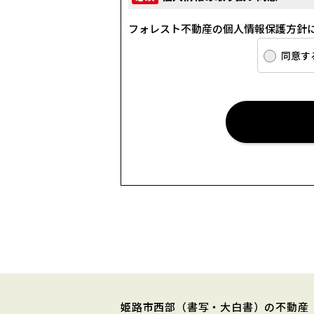
たがってお客さま情報を取り扱いま
フォレスト不動産の個人情報保護方針
(4) お客さま情報の漏洩、紛失、改
います。
同意す
(5) 保有するお客さま情報につい
所定の窓口でお受けして、誠意をも
具体的には、以下の内容に従ってお
３．お客様の情報の利用目的
当社は、不動産についてのサービス
付、訪問、提案、見積、各種の工事
は業務委託先等を通じて、お客さま
電話番号等）を取得いたしますが、
(1) 不動産についてのサービスの提供
(2) 不動産についてのサービスのア
(3) 不動産についてのサービスの
(4) ウェブサイトシステム管理会
(5) その他上記(1)から(4)に附随す
姫路市西部
（書写・大白書）
の不動産