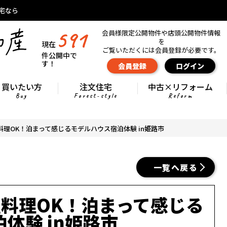
宅なら
591
会員様限定公開物件や店頭公開物件情報
を
現在
ご覧いただくには会員登録が必要です。
件公開中で
す！
会員登録
ログイン
買いたい方
注文住宅
中古×リフォーム
Buy
Forest-style
Reform
理OK！泊まって感じるモデルハウス宿泊体験 in姫路市
一覧へ戻る
濯料理OK！泊まって感じる
体験 in姫路市