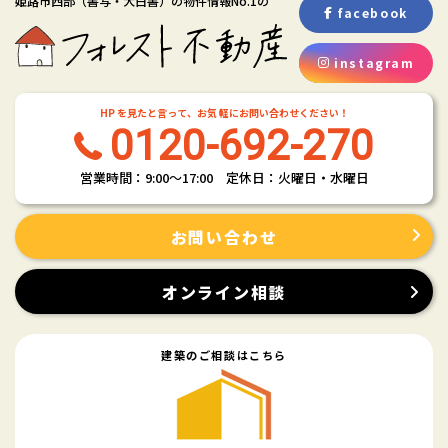
姫路市西部
（書写・大白書）
の物件情報No.1の
します。
facebook
具体的には、以下の内容に従ってお客さま情報の取り扱いをいたしま
す。
instagram
３．お客様の情報の利用目的
当社は、不動産についてのサービスをお客さまにご利用いただくにあた
HP を見たと言って、お気 軽にお問い合わせください！
り、各種の申込みの受付、訪問、提案、見積、各種の工事やサービス提
0120-692-270
供等の機会に、当社が直接あるいは協力会社又は業務委託先等を通じ
て、お客さまの個人情報（お客さまの電子メールアドレス、氏名、住
営業時間：9:00〜17:00 定休日：火曜日・水曜日
所、電話番号等）を取得いたしますが、これらの個人情報は下記の目的
に利用させていただきます。
(1) 不動産についてのサービスの提供
お問い合わせ
(2) 不動産についてのサービスのアフターサービスの提供
(3) 不動産についてのサービスのお知らせ・ＰＲ、調査・データ集積、研
オンライン相談
究開発
(4) ウェブサイトシステム管理会社（以下「サイト管理会社」といいま
す。）への提供。
建築のご相談はこちら
(5) その他上記(1)から(4)に附随する業務の実施
なお、当社は、サイト管理会社が提供するサービス改善に必要な範囲
で、お客様の個人データをサイト管理会社に提供します。
このように提供された個人データにつきましては、サイト管理会社にお
いて管理されることとなります。