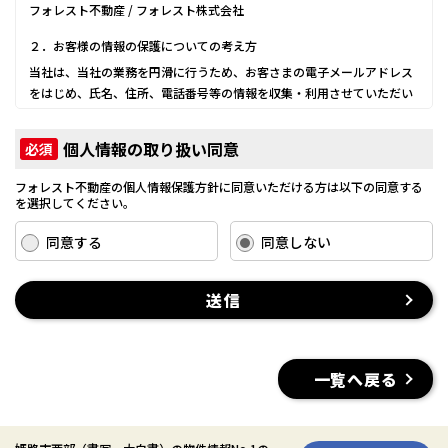
フォレスト不動産 / フォレスト株式会社
２．お客様の情報の保護についての考え方
当社は、当社の業務を円滑に行うため、お客さまの電子メールアドレス
をはじめ、氏名、住所、電話番号等の情報を収集・利用させていただい
ております。
当社は、これらのお客さまの個人情報（以下「お客さま情報」といいま
個人情報の取り扱い同意
必須
す。）の適正な保護を重大な責務と認識し、この責務を果たすために、
次の方針の下でお客さま情報を取り扱います。
フォレスト不動産の個人情報保護方針に同意いただける方は以下の同意する
(1) お客さま情報に適用される個人情報の保護に関する法律その他の関係
を選択してください。
法令を遵守し、適切に取り扱います。また、適宜取扱いの改善に努めま
す。
同意する
同意しない
(2) お客さま情報の取扱いに関する規程を明確にし、従業者に周知徹底し
ます。また、取引先等に対しても適切にお客さま情報を取り扱うように
送信
要請します。
(3) お客さま情報の収集に際しては、利用目的を特定して通知または公表
し、その利用目的にしたがってお客さま情報を取り扱います。
(4) お客さま情報の漏洩、紛失、改ざん等を防止するために必要な 対策
一覧へ戻る
を講じて適切な管理を行います。
(5) 保有するお客さま情報について、お客さま本人からの開示、訂正、削
除、利用停止の依頼を所定の窓口でお受けして、誠意をもって対応いた