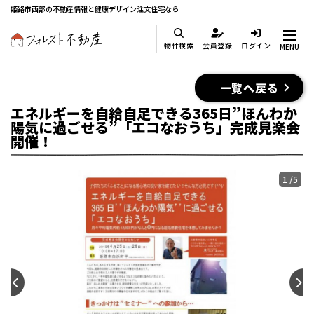
姫路市西部の不動産情報と健康デザイン注文住宅なら
物件検索
会員登録
ログイン
MENU
一覧へ戻る
エネルギーを自給自足できる365日”ほんわか
陽気に過ごせる”「エコなおうち」完成見楽会
開催！
1
/
5