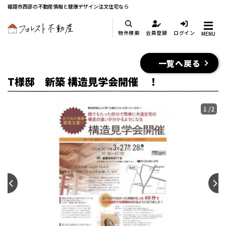
姫路市西部の不動産情報と健康デザイン注文住宅なら
物件検索
会員登録
ログイン
MENU
一覧へ戻る
T様邸 新築 構造見学会開催 ！
1
/
2