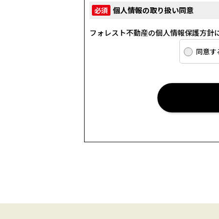
(3) お客さま情報の収集に際して
個人情報の取り扱い同意
必須
たがってお客さま情報を取り扱いま
フォレスト不動産の個人情報保護方針
(4) お客さま情報の漏洩、紛失、改
います。
同意す
(5) 保有するお客さま情報につい
所定の窓口でお受けして、誠意をも
具体的には、以下の内容に従ってお
３．お客様の情報の利用目的
当社は、不動産についてのサービス
付、訪問、提案、見積、各種の工事
は業務委託先等を通じて、お客さま
電話番号等）を取得いたしますが、
(1) 不動産についてのサービスの提供
(2) 不動産についてのサービスのア
(3) 不動産についてのサービスの
(4) ウェブサイトシステム管理会