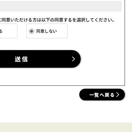
は、利用目的を特定して通知または公表し、その利用目的にし
す。
に同意いただける方は以下の同意するを選択してください。
ざん等を防止するために必要な 対策を講じて適切な管理を行
る
同意しない
て、お客さま本人からの開示、訂正、削除、利用停止の依頼を
って対応いたします。
客さま情報の取り扱いをいたします。
送信
をお客さまにご利用いただくにあたり、各種の申込みの受
やサービス提供等の機会に、当社が直接あるいは協力会社又
の個人情報（お客さまの電子メールアドレス、氏名、住所、
一覧へ戻る
これらの個人情報は下記の目的に利用させていただきます。
フターサービスの提供
お知らせ・ＰＲ、調査・データ集積、研究開発
社（以下「サイト管理会社」といいます。）への提供。