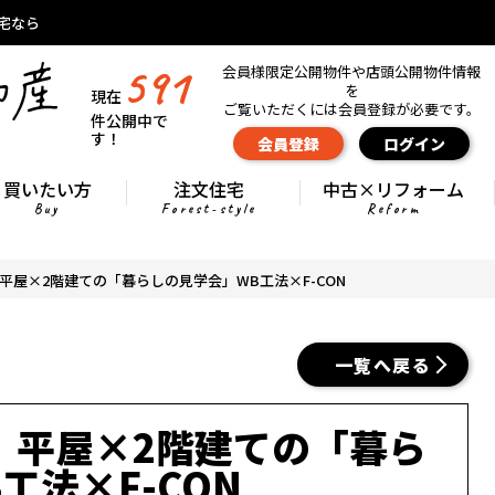
宅なら
591
会員様限定公開物件や店頭公開物件情報
を
現在
ご覧いただくには会員登録が必要です。
件公開中で
す！
会員登録
ログイン
買いたい方
注文住宅
中古×リフォーム
Buy
Forest-style
Reform
平屋×2階建ての「暮らしの見学会」WB工法×F-CON
一覧へ戻る
｜平屋×2階建ての「暮ら
工法×F-CON