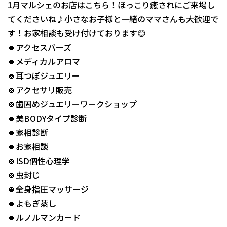
1月マルシェのお店はこちら！ほっこり癒されにご来場し
てくださいね♪小さなお子様と一緒のママさんも大歓迎で
す！お家相談も受け付けております😊
🍀アクセスバーズ
🍀メディカルアロマ
🍀耳つぼジュエリー
🍀アクセサリ販売
🍀歯固めジュエリーワークショップ
🍀美BODYタイプ診断
🍀家相診断
🍀お家相談
🍀ISD個性心理学
🍀虫封じ
🍀全身指圧マッサージ
🍀よもぎ蒸し
🍀ルノルマンカード