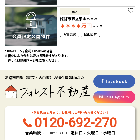
土地
姫路市御立東＊＊＊＊
＊＊＊＊
万円
＊＊坪
写真充実
区画図有
*40年ローン / 金利0.850%の場合
※審査により金利は変わる可能性があります。
詳しくは詳細ページをご覧ください。
姫路市西部
（書写・大白書）
の物件情報No.1の
facebook
instagram
HP を見たと言って、お気 軽にお問い合わせください！
0120-692-270
営業時間：9:00〜17:00 定休日：火曜日・水曜日