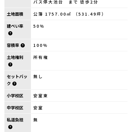
バス停大池台 まで 徒歩2分
土地面積
公簿 1757.00㎡ （531.49坪）
建ぺい率
50%
容積率
100%
土地権利
所有権
セットバッ
無し
ク
小学校区
安室東
中学校区
安室
私道負担
無