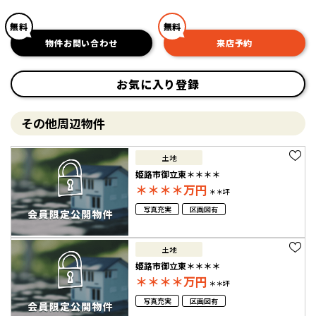
無料
無料
物件お問い合わせ
来店予約
お気に入り登録
その他周辺物件
土地
姫路市御立東＊＊＊＊
＊＊＊＊
万円
＊＊坪
写真充実
区画図有
土地
姫路市御立東＊＊＊＊
＊＊＊＊
万円
＊＊坪
写真充実
区画図有