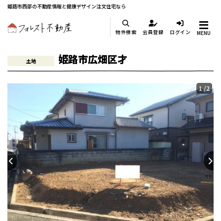
姫路市西部の不動産情報と健康デザイン注文住宅なら
物件検索
会員登録
ログイン
MENU
姫路市広畑区才
土地
1
/2