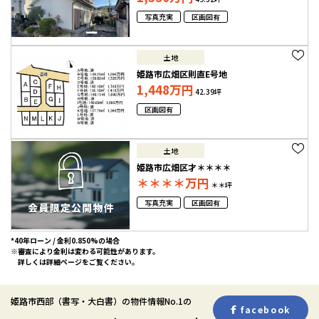
写真充実
区画図有
土地
姫路市広畑区則直E号地
1,448
万円
42.39坪
区画図有
土地
姫路市広畑区才＊＊＊＊
＊＊＊＊
万円
＊＊坪
写真充実
区画図有
*40年ローン / 金利0.850%の場合
※審査により金利は変わる可能性があります。
詳しくは詳細ページをご覧ください。
姫路市西部
（書写・大白書）
の物件情報No.1の
facebook