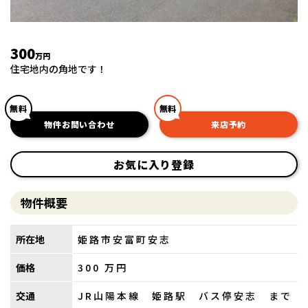
300
万円
住宅地内の角地です！
無料
無料
物件お問い合わせ
来店予約
お気に入り登録
物件概要
所在地
姫路市安富町安志
価格
300
万円
交通
JR山陽本線 姫路駅 バス停安志 まで