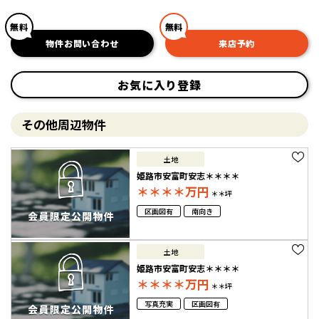
無料
無料
物件お問い合わせ
来店予約
お気に入り登録
その他周辺物件
土地
姫路市安富町安志＊＊＊＊
＊＊＊＊
万円
＊＊坪
区画図有
南向き
土地
姫路市安富町安志＊＊＊＊
＊＊＊＊
万円
＊＊坪
写真充実
区画図有