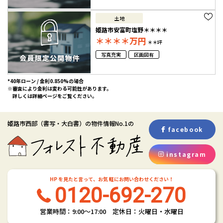
土地
姫路市安富町塩野＊＊＊＊
＊＊＊＊
万円
＊＊坪
写真充実
区画図有
*40年ローン / 金利0.850%の場合
※審査により金利は変わる可能性があります。
詳しくは詳細ページをご覧ください。
姫路市西部
（書写・大白書）
の物件情報No.1の
facebook
instagram
HP を見たと言って、お気 軽にお問い合わせください！
0120-692-270
営業時間：9:00〜17:00 定休日：火曜日・水曜日