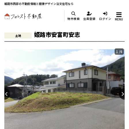
姫路市西部の不動産情報と健康デザイン注文住宅なら
物件検索
会員登録
ログイン
MENU
姫路市安富町安志
土地
1
/6