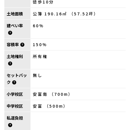
徒歩10分
土地面積
公簿 190.16㎡ （57.52坪）
建ぺい率
60%
容積率
150%
土地権利
所有権
セットバッ
無し
ク
小学校区
安富南 （700m）
中学校区
安富 （500m）
私道負担