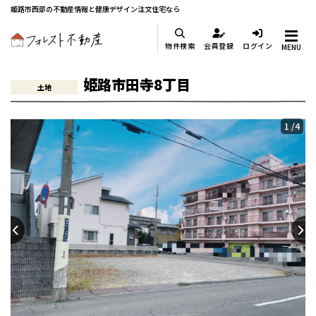
姫路市西部の不動産情報と健康デザイン注文住宅なら
物件検索
会員登録
ログイン
MENU
姫路市田寺8丁目
土地
1
/4