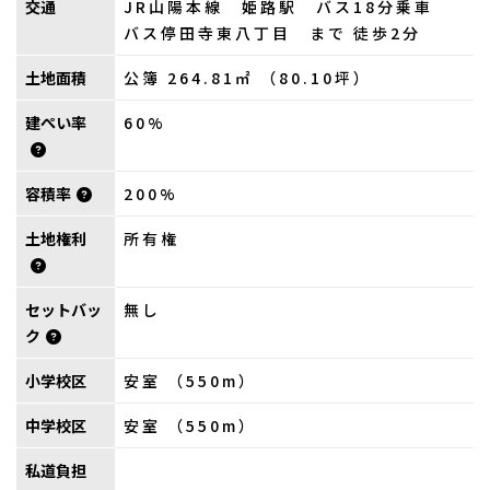
交通
JR山陽本線 姫路駅 バス18分乗車
バス停田寺東八丁目 まで 徒歩2分
土地面積
公簿 264.81㎡ （80.10坪）
建ぺい率
60%
容積率
200%
土地権利
所有権
セットバッ
無し
ク
小学校区
安室 （550m）
中学校区
安室 （550m）
私道負担