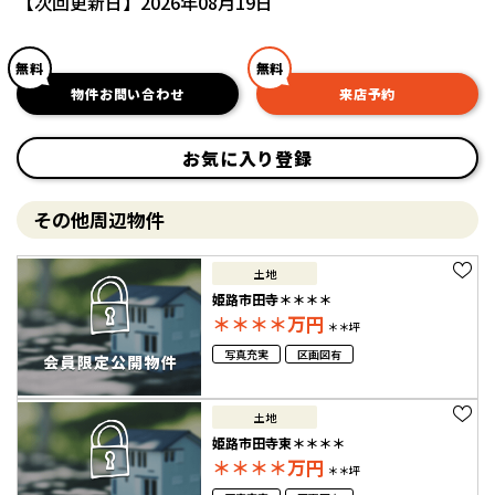
【次回更新日】2026年08月19日
無料
無料
物件お問い合わせ
来店予約
お気に入り登録
その他周辺物件
土地
姫路市田寺＊＊＊＊
＊＊＊＊
万円
＊＊坪
写真充実
区画図有
土地
姫路市田寺東＊＊＊＊
＊＊＊＊
万円
＊＊坪