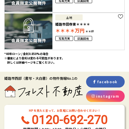
写真充実
区画図有
土地
姫路市田寺東＊＊＊＊
＊＊＊＊
万円
＊＊坪
写真充実
区画図有
*40年ローン / 金利0.850%の場合
※審査により金利は変わる可能性があります。
詳しくは詳細ページをご覧ください。
姫路市西部
（書写・大白書）
の物件情報No.1の
facebook
instagram
HP を見たと言って、お気 軽にお問い合わせください！
0120-692-270