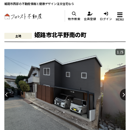
姫路市西部の不動産情報と健康デザイン注文住宅なら
物件検索
会員登録
ログイン
MENU
姫路市北平野南の町
土地
1
/5