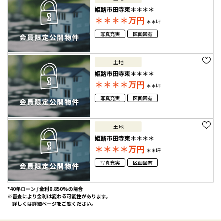
姫路市田寺東＊＊＊＊
＊＊＊＊
万円
＊＊坪
写真充実
区画図有
土地
姫路市田寺東＊＊＊＊
＊＊＊＊
万円
＊＊坪
写真充実
区画図有
土地
姫路市田寺東＊＊＊＊
＊＊＊＊
万円
＊＊坪
写真充実
区画図有
*40年ローン / 金利0.850%の場合
※審査により金利は変わる可能性があります。
詳しくは詳細ページをご覧ください。