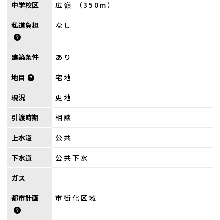
中学校区
広嶺 （350m）
私道負担
なし
建築条件
あり
地目
宅地
現況
更地
引渡時期
相談
上水道
公共
下水道
公共下水
ガス
都市計画
市街化区域