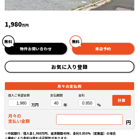
1,980
万円
無料
無料
物件お問い合わせ
来店予約
お気に入り登録
月々の
支払例
借入ご希望金額
支払期間
金利
計算
万円
年
%
月々の
支払い金額
円
※中国銀行／借入金1,980万円、返済期間40年、金利0.850%（変動型）の場合
※審査により金利は変わる可能性があります。