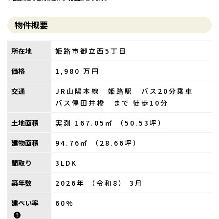
物件概要
所在地
姫路市御立西5丁目
価格
1,980
万円
交通
JR山陽本線 姫路駅 バス20分乗車
バス停田井橋 まで 徒歩10分
土地面積
実測 167.05㎡ （50.53坪）
建物面積
94.76㎡ （28.66坪）
間取り
3LDK
築年数
2026年 （令和8） 3月
建ぺい率
60%