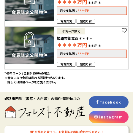
＊＊＊＊
万円
＊＊坪
＊
****
*
月々支払例：
円
写真充実
間取り有
中古一戸建て
姫路市御立西＊＊＊＊
＊＊＊＊
万円
＊＊坪
＊
****
*
月々支払例：
円
写真充実
間取り有
*40年ローン / 金利0.850%の場合
※審査により金利は変わる可能性があります。
詳しくは詳細ページをご覧ください。
姫路市西部
（書写・大白書）
の物件情報No.1の
facebook
instagram
HP を見たと言って、お気 軽にお問い合わせください！