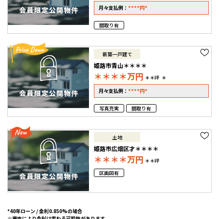
****
*
月々支払例：
円
間取り有
新築一戸建て
姫路市青山＊＊＊＊
＊＊＊＊
万円
＊＊坪
＊
****
*
月々支払例：
円
写真充実
間取り有
土地
姫路市広畑区才＊＊＊＊
＊＊＊＊
万円
＊＊坪
区画図有
*40年ローン / 金利0.850%の場合
※審査により金利は変わる可能性があります。