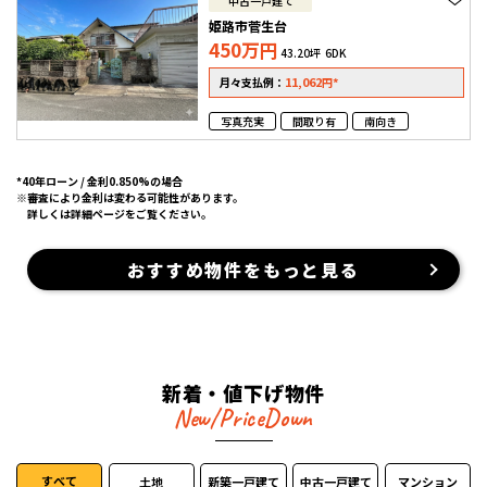
中古一戸建て
姫路市菅生台
450
万円
43.20坪
6DK
11,062
*
月々支払例：
円
写真充実
間取り有
南向き
*40年ローン / 金利0.850%の場合
※審査により金利は変わる可能性があります。
詳しくは詳細ページをご覧ください。
おすすめ物件をもっと見る
新着・値下げ物件
New/PriceDown
すべて
土地
新築一戸建て
中古一戸建て
マンション