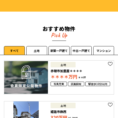
おすすめ物件
Pick Up
すべて
土地
新築一戸建て
中古一戸建て
マンション
土地
赤穂市加里屋＊＊＊＊
＊＊＊＊
万円
＊＊坪
写真充実
区画図有
駅徒歩10分以内
土地
姫路市飾西
320
万円