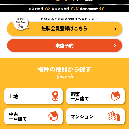
96
458
37
一般公開物件
会員限定物件
店頭公開物件
登録すると会員限定物件も見れます！
無料会員登録はこちら
来店予約
物件の種別から探す
Search
新築
土地
一戸建て
中古
マンション
一戸建て