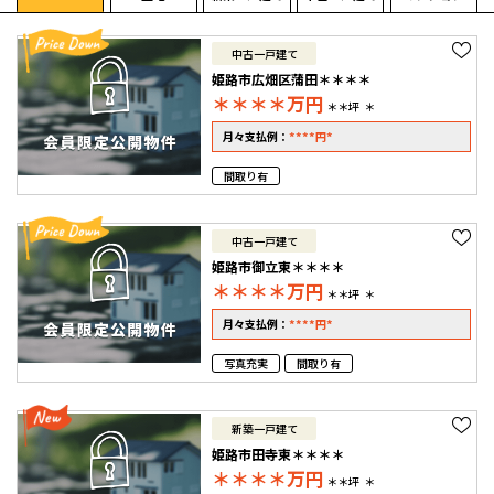
中古一戸建て
姫路市広畑区蒲田＊＊＊＊
＊＊＊＊
万円
＊＊坪
＊
****
*
月々支払例：
円
間取り有
中古一戸建て
姫路市御立東＊＊＊＊
＊＊＊＊
万円
＊＊坪
＊
****
*
月々支払例：
円
写真充実
間取り有
新築一戸建て
姫路市田寺東＊＊＊＊
＊＊＊＊
万円
＊＊坪
＊