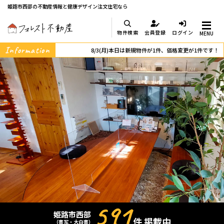
姫路市西部の不動産情報と健康デザイン注文住宅なら
物件検索
会員登録
ログイン
MENU
Information
8/3(月)本日は新規物件が1件、価格変更が1件です！
591
姫路市西部
件 掲載中
（書写・大白書）