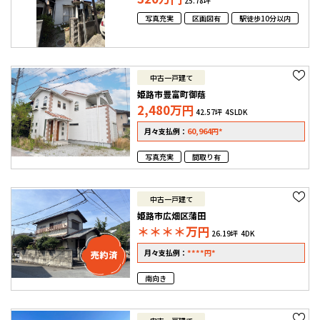
25.78坪
写真充実
区画図有
駅徒歩10分以内
中古一戸建て
姫路市豊富町御蔭
2,480
万円
42.57坪
4SLDK
60,964
*
月々支払例：
円
写真充実
間取り有
中古一戸建て
姫路市広畑区蒲田
＊＊＊＊
万円
26.19坪
4DK
****
*
月々支払例：
円
南向き